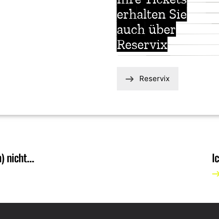
erhalten Sie
auch über
Reservix
Reservix
 nicht...
I