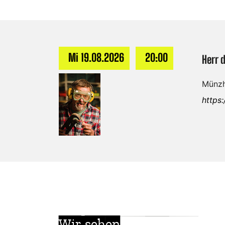
Mi 19.08.2026
20:00
Herr 
Münzh
https
Wir sehen